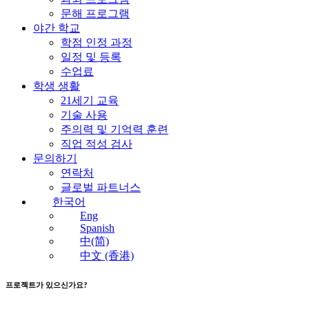
문해 프로그램
야간 학교
학점 인정 과정
일정 및 등록
수업료
학생 생활
21세기 교육
기술 사용
주의력 및 기억력 훈련
직업 적성 검사
문의하기
연락처
글로벌 파트너스
한국어
Eng
Spanish
中(简)
中文 (香港)
프로젝트가 있으신가요?