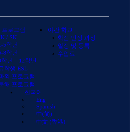
 프로그램
야간 학교
JK / SK
학점 인정 과정
1-5학년
일정 및 등록
6-8학년
수업료
9학년 – 12학년
유학생 ESL
과외 프로그램
문해 프로그램
한국어
Eng
Spanish
中(简)
中文 (香港)