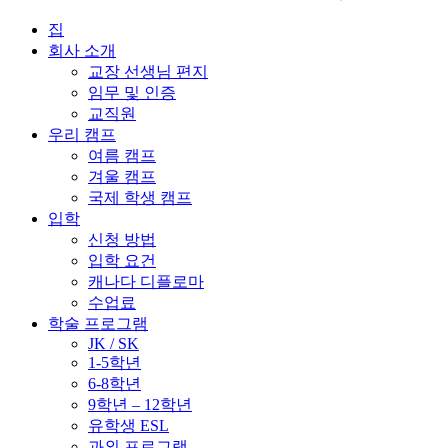
집
회사 소개
교장 선생님 편지
임무 및 인증
교직원
우리 캠프
여름 캠프
겨울 캠프
국제 학생 캠프
입학
신청 방법
입학 요건
캐나다 디플로마
수업료
학술 프로그램
JK / SK
1-5학년
6-8학년
9학년 – 12학년
유학생 ESL
과외 프로그램