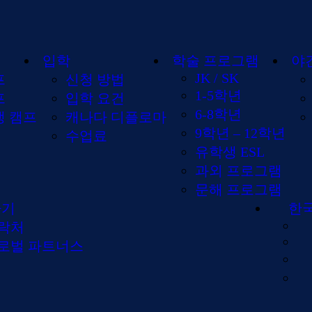
입학
학술 프로그램
야
JK / SK
프
신청 방법
1-5학년
프
입학 요건
6-8학년
생 캠프
캐나다 디플로마
9학년 – 12학년
수업료
유학생 ESL
과외 프로그램
문해 프로그램
하기
한
락처
로벌 파트너스