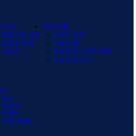
간 학교
학생 생활
학점 인정 과정
21세기 교육
일정 및 등록
기술 사용
수업료
주의력 및 기억력 훈련
직업 적성 검사
국어
Eng
Spanish
中(简)
中文 (香港)