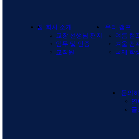
집
회사 소개
우리 캠프
교장 선생님 편지
여름 캠
임무 및 인증
겨울 캠
교직원
국제 학
문의
연
글