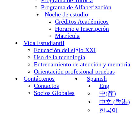
Programa de Alfabetización
Noche de estudio
Créditos Académicos
Horario e Inscripción
Matrícula
Vida Estudiantil
Educación del siglo XXI
Uso de la tecnología
Entrenamiento de atención y memoria
Orientación profesional pruebas
Contáctenos
Spanish
Contactos
Eng
Socios Globales
中(简)
中文 (香港)
한국어