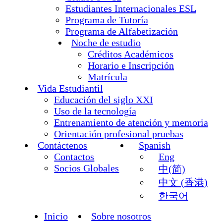
Estudiantes Internacionales ESL
Programa de Tutoría
Programa de Alfabetización
Noche de estudio
Créditos Académicos
Horario e Inscripción
Matrícula
Vida Estudiantil
Educación del siglo XXI
Uso de la tecnología
Entrenamiento de atención y memoria
Orientación profesional pruebas
Contáctenos
Spanish
Contactos
Eng
Socios Globales
中(简)
中文 (香港)
한국어
Inicio
Sobre nosotros