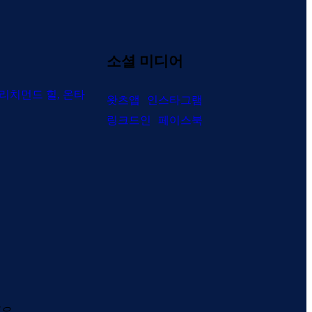
소셜 미디어
, 리치먼드 힐, 온타
왓츠앱
인스타그램
링크드인
페이스북
요.