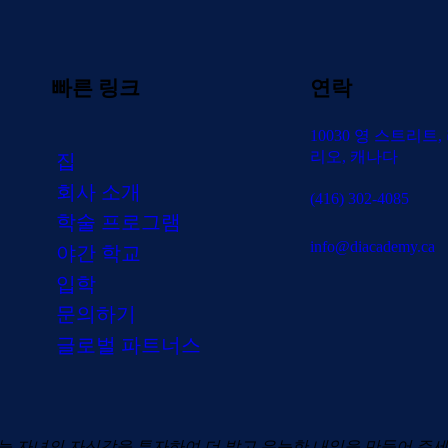
빠른 링크
연락
10030 영 스트리트
리오, 캐나다
집
회사 소개
(416) 302-4085
학술 프로그램
info@diacademy.ca
야간 학교
입학
문의하기
글로벌 파트너스
늘 자녀의 자신감을 투자하여 더 밝고 유능한 내일을 만들어 주세