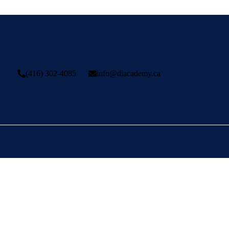
(416) 302-4085
info@diacademy.ca