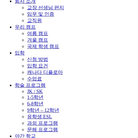
회사 소개
교장 선생님 편지
임무 및 인증
교직원
우리 캠프
여름 캠프
겨울 캠프
국제 학생 캠프
입학
신청 방법
입학 요건
캐나다 디플로마
수업료
학술 프로그램
JK / SK
1-5학년
6-8학년
9학년 – 12학년
유학생 ESL
과외 프로그램
문해 프로그램
야간 학교