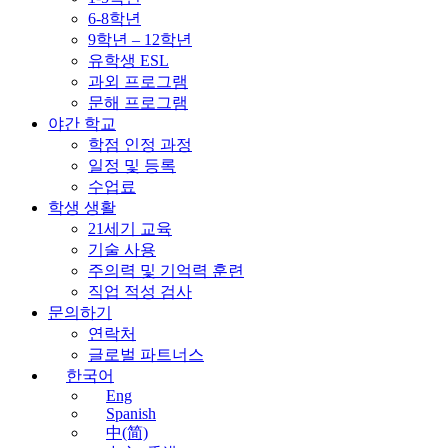
6-8학년
9학년 – 12학년
유학생 ESL
과외 프로그램
문해 프로그램
야간 학교
학점 인정 과정
일정 및 등록
수업료
학생 생활
21세기 교육
기술 사용
주의력 및 기억력 훈련
직업 적성 검사
문의하기
연락처
글로벌 파트너스
한국어
Eng
Spanish
中(简)