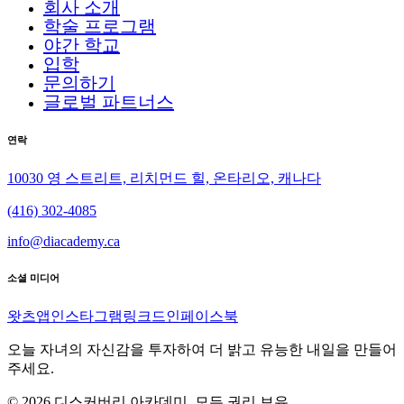
회사 소개
학술 프로그램
야간 학교
입학
문의하기
글로벌 파트너스
연락
10030 영 스트리트, 리치먼드 힐, 온타리오, 캐나다
(416) 302-4085
info@diacademy.ca
소셜 미디어
왓츠앱
인스타그램
링크드인
페이스북
오늘 자녀의 자신감을 투자하여 더 밝고 유능한 내일을 만들어
주세요.
© 2026 디스커버리 아카데미. 모든 권리 보유.