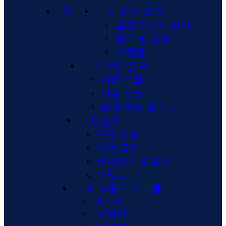
집
회사 소개
교장 선생님 편지
임무 및 인증
교직원
우리 캠프
여름 캠프
겨울 캠프
국제 학생 캠프
입학
신청 방법
입학 요건
캐나다 디플로마
수업료
학술 프로그램
JK / SK
1-5학년