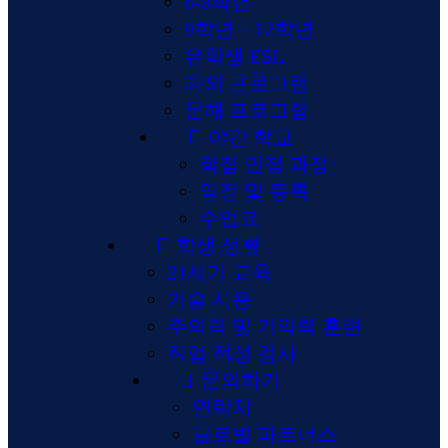
6-8학년
9학년 – 12학년
유학생 ESL
과외 프로그램
문해 프로그램
야간 학교
학점 인정 과정
일정 및 등록
수업료
학생 생활
21세기 교육
기술 사용
주의력 및 기억력 훈련
직업 적성 검사
문의하기
연락처
글로벌 파트너스