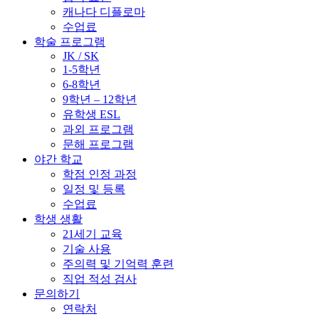
캐나다 디플로마
수업료
학술 프로그램
JK / SK
1-5학년
6-8학년
9학년 – 12학년
유학생 ESL
과외 프로그램
문해 프로그램
야간 학교
학점 인정 과정
일정 및 등록
수업료
학생 생활
21세기 교육
기술 사용
주의력 및 기억력 훈련
직업 적성 검사
문의하기
연락처