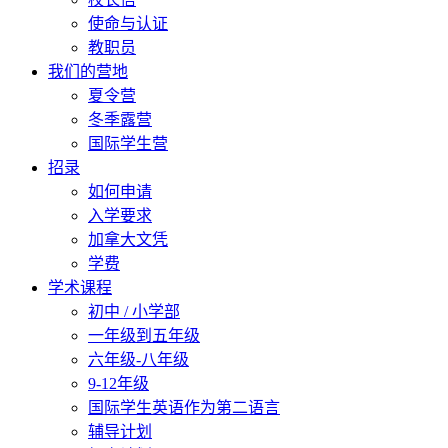
使命与认证
教职员
我们的营地
夏令营
冬季露营
国际学生营
招录
如何申请
入学要求
加拿大文凭
学费
学术课程
初中 / 小学部
一年级到五年级
六年级-八年级
9-12年级
国际学生英语作为第二语言
辅导计划