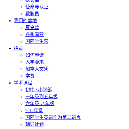
使命与认证
教职员
我们的营地
夏令营
冬季露营
国际学生营
招录
如何申请
入学要求
加拿大文凭
学费
学术课程
初中 / 小学部
一年级到五年级
六年级-八年级
9-12年级
国际学生英语作为第二语言
辅导计划