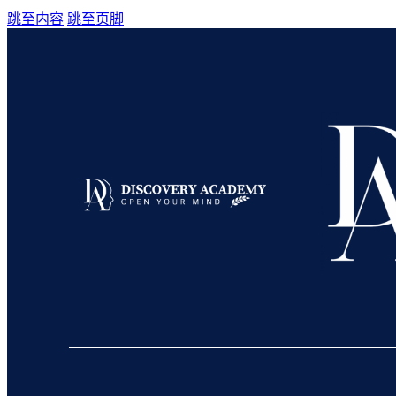
跳至内容
跳至页脚