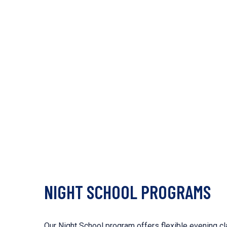
NIGHT SCHOOL PROGRAMS
Our Night School program offers flexible evening c