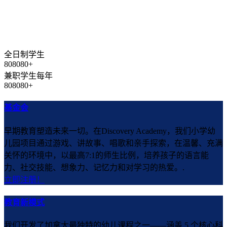
全日制学生
8
0
8
0
8
0
+
兼职学生每年
8
0
8
0
8
0
+
基金会
早期教育塑造未来一切。在Discovery Academy，我们小学幼
儿园项目通过游戏、讲故事、唱歌和亲手探索，在温馨、充满
关怀的环境中，以最高7:1的师生比例，培养孩子的语言能
力、社交技能、想象力、记忆力和对学习的热爱。.
立即注册！
教育新模式
我们开发了加拿大最独特的幼儿课程之一——涵盖 5 个核心科