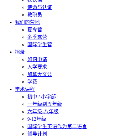
使命与认证
教职员
我们的营地
夏令营
冬季露营
国际学生营
招录
如何申请
入学要求
加拿大文凭
学费
学术课程
初中 / 小学部
一年级到五年级
六年级-八年级
9-12年级
国际学生英语作为第二语言
辅导计划