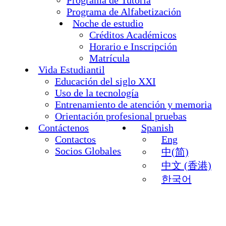
Programa de Alfabetización
Noche de estudio
Créditos Académicos
Horario e Inscripción
Matrícula
Vida Estudiantil
Educación del siglo XXI
Uso de la tecnología
Entrenamiento de atención y memoria
Orientación profesional pruebas
Contáctenos
Spanish
Contactos
Eng
Socios Globales
中(简)
中文 (香港)
한국어