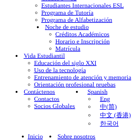
Estudiantes Internacionales ESL
Programa de Tutoría
Programa de Alfabetización
Noche de estudio
Créditos Académicos
Horario e Inscripción
Matrícula
Vida Estudiantil
Educación del siglo XXI
Uso de la tecnología
Entrenamiento de atención y memoria
Orientación profesional pruebas
Contáctenos
Spanish
Contactos
Eng
Socios Globales
中(简)
中文 (香港)
한국어
Inicio
Sobre nosotros