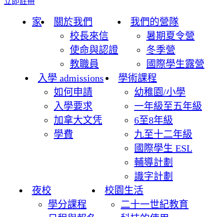
立即註冊
家
關於我們
我們的營隊
校長來信
暑期夏令營
使命與認證
冬季營
教職員
國際學生露營
入學 admissions
學術課程
如何申請
幼稚園/小學
入學要求
一年級至五年級
加拿大文凭
6至8年級
學費
九至十二年級
國際學生 ESL
輔導計劃
識字計劃
夜校
校園生活
學分課程
二十一世紀教育