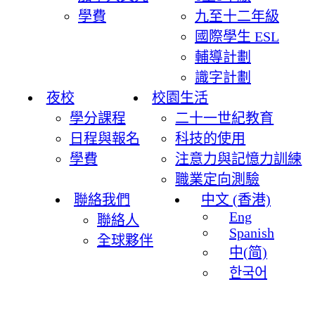
學費
九至十二年級
國際學生 ESL
輔導計劃
識字計劃
夜校
校園生活
學分課程
二十一世紀教育
日程與報名
科技的使用
學費
注意力與記憶力訓練
職業定向測驗
聯絡我們
中文 (香港)
Eng
聯絡人
Spanish
全球夥伴
中(简)
한국어