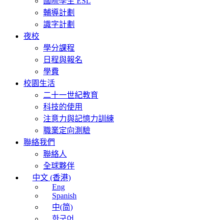
國際學生 ESL
輔導計劃
識字計劃
夜校
學分課程
日程與報名
學費
校園生活
二十一世紀教育
科技的使用
注意力與記憶力訓練
職業定向測驗
聯絡我們
聯絡人
全球夥伴
中文 (香港)
Eng
Spanish
中(简)
한국어