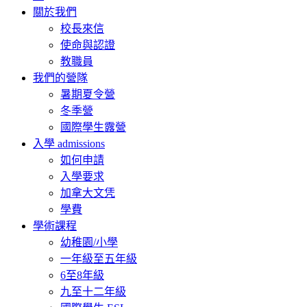
關於我們
校長來信
使命與認證
教職員
我們的營隊
暑期夏令營
冬季營
國際學生露營
入學 admissions
如何申請
入學要求
加拿大文凭
學費
學術課程
幼稚園/小學
一年級至五年級
6至8年級
九至十二年級