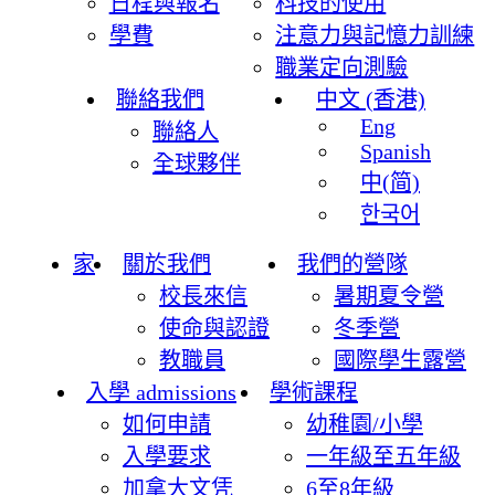
日程與報名
科技的使用
學費
注意力與記憶力訓練
職業定向測驗
聯絡我們
中文 (香港)
Eng
聯絡人
Spanish
全球夥伴
中(简)
한국어
家
關於我們
我們的營隊
校長來信
暑期夏令營
使命與認證
冬季營
教職員
國際學生露營
入學 admissions
學術課程
如何申請
幼稚園/小學
入學要求
一年級至五年級
加拿大文凭
6至8年級